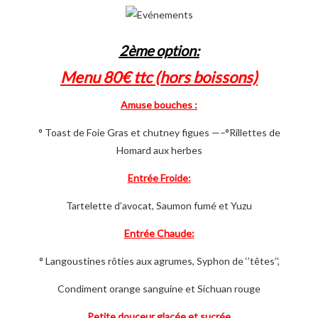
2ème option:
Menu 80€ ttc (hors boissons)
Amuse bouches :
° Toast de Foie Gras et chutney figues —–°Rillettes de
Homard aux herbes
Entrée Froide:
Tartelette d’avocat, Saumon fumé et Yuzu
Entrée Chaude:
° Langoustines rôties aux agrumes, Syphon de ‘’têtes’’,
Condiment orange sanguine et Sichuan rouge
Petite douceur glacée et sucrée