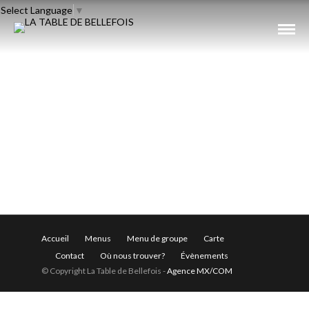
Select Language
▼
Accueil
Menus
Menu de groupe
Carte
Contact
Où nous trouver?
Évènements
© Copyright La Table de Bellefois -
Agence MX/COM